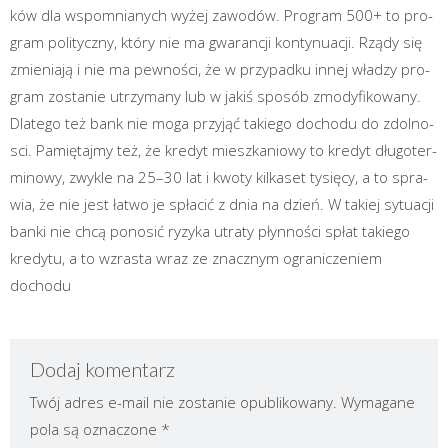
ków dla wspo­mnia­nych wyżej zawo­dów. Pro­gram 500+ to pro­
gram poli­tycz­ny, któ­ry nie ma gwa­ran­cji kon­ty­nu­acji. Rzą­dy się
zmie­nia­ją i nie ma pew­no­ści, że w przy­pad­ku innej wła­dzy pro­
gram zosta­nie utrzy­ma­ny lub w jakiś spo­sób zmo­dy­fi­ko­wa­ny.
Dla­te­go też bank nie moga przy­jąć takie­go docho­du do zdol­no­
sci. Pamię­taj­my też, że kre­dyt miesz­ka­nio­wy to kre­dyt dłu­go­ter­
mi­no­wy, zwy­kle na 25–30 lat i kwo­ty kil­ka­set tysię­cy, a to spra­
wia, że nie jest łatwo je spła­cić z dnia na dzień. W takiej sytu­acji
ban­ki nie chcą pono­sić ryzy­ka utra­ty płyn­no­ści spłat takie­go
kre­dy­tu, a to wzra­sta wraz ze znacz­nym ogra­ni­cze­niem
dochodu
Dodaj komentarz
Twój adres e-mail nie zostanie opublikowany.
Wymagane
pola są oznaczone
*