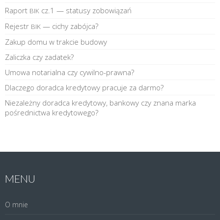
Raport
cz.1 — statusy zobowiązań
BIK
Rejestr
— cichy zabójca?
BIK
Zakup domu w trakcie budowy
Zaliczka czy zadatek?
Umowa notarialna czy cywilno-prawna?
Dlaczego doradca kredytowy pracuje za darmo?
Niezależny doradca kredytowy, bankowy czy znana marka
pośrednictwa kredytowego?
MENU
O mnie