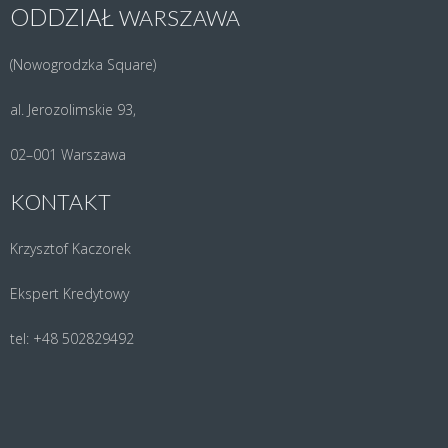
ODDZIAŁ
WARSZAWA
(Nowo­grodz­ka Square)
al. Jero­zo­lim­skie 93,
02–001 War­sza­wa
KONTAKT
Krzysz­tof Kaczorek
Eks­pert Kredytowy
tel: +48 502829492