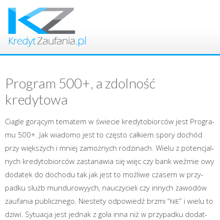
Program 500+, a zdolność
kredytowa
Cia­gle gorą­cym tema­tem w świe­cie kre­dy­to­bior­ców jest Pro­gra­
mu 500+. Jak wia­do­mo jest to czę­sto cał­kiem spo­ry dochód
przy więk­szych i mniej zamoż­nych rodzi­nach. Wie­lu z poten­cjal­
nych kre­dy­to­bior­ców zasta­na­wia się więc czy bank weź­mie owy
doda­tek do docho­du tak jak jest to moż­li­we cza­sem w przy­
pad­ku służb mun­du­ro­wy­ych, nauczy­cie­li czy innych zawo­dów
zaufa­nia publicz­ne­go. Nie­ste­ty odpo­wiedź brzmi “
” i wie­lu to
NIE
dzi­wi. Sytu­acja jest jed­nak z goła inna niż w przy­pad­ku dodat­