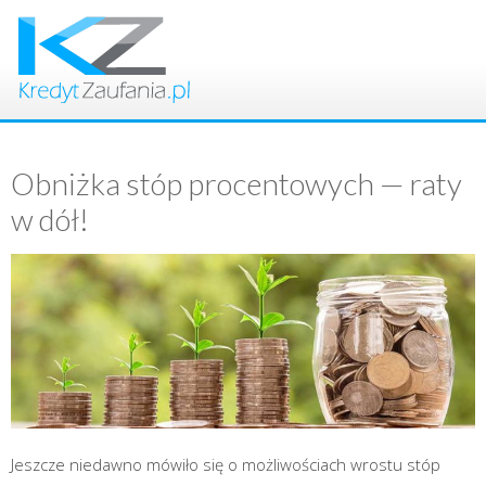
Obniżka stóp procentowych — raty
w dół!
Jesz­cze nie­daw­no mówi­ło się o moż­li­wo­ściach wro­stu stóp