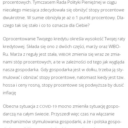
pro­cen­to­wych. Tym­cza­sem Rada Poli­ty­ki Pie­nięż­nej w cią­gu
nie­ca­łe­go mie­sią­ca zde­cy­do­wa­ła się obni­żyć sto­py pro­cen­to­we
dwu­krot­nie. W sumie obni­ży­ła je aż o 1 punkt pro­cen­to­wy. Dla­
cze­go tak się sta­ło i co to ozna­cza dla Ciebie?
Opro­cen­to­wa­nie Two­je­go kre­dy­tu okre­śla wyso­kość Two­jej raty
kre­dy­to­wej. Skła­da się ono z dwóch czę­ści, mar­ży oraz WIBO­
Ru. Mar­ża z regu­ły jest sta­ła,
zmie­nia się wraz ze zmia­
WIBOR
na­mi stóp pro­cen­to­wych, a te w zależ­no­ści od tego jak wyglą­da
nasza gospo­dar­ka. Gdy gospo­dar­ka jest w doł­ku, trze­ba ją sty­
mu­lo­wać i obni­żać sto­py pro­cen­to­we, nato­miast kie­dy jest tzw.
hos­sa i ceny rosną, sto­py pro­cen­to­we się pod­wyż­sza by dusić
inflację
Obec­na sytu­acja z
moc­no zmie­ni­ła sytu­ację gospo­
COVID-19
dar­czą na całym świe­cie. Przy­szedł więc czas na włą­cza­nie
mecha­ni­zmów sty­mu­lo­wa­nia gospo­dar­ki, a że i pol­ska gospo­