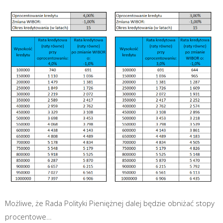
Moż­li­we, że Rada Poli­ty­ki Pie­nięż­nej dalej będzie obni­żać sto­py
procentowe…