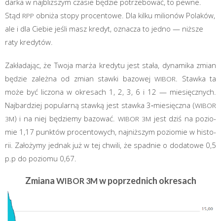
dar­ka w naj­bliż­szym cza­sie będzie potrze­bo­wać, to pew­ne.
Stąd
obni­ża sto­py pro­cen­to­we. Dla kil­ku milio­nów Pola­ków,
RPP
ale i dla Cie­bie jeśli masz kre­dyt, ozna­cza to jed­no — niż­sze
raty kredytów.
Zakła­da­jąc, że Two­ja mar­ża kre­dy­tu jest sta­ła, dyna­mi­ka zmian
będzie zależ­na od zmian staw­ki bazo­wej
. Staw­ka ta
WIBOR
może być liczo­na w okre­sach 1, 2, 3, 6 i 12 — mie­sięcz­nych.
Naj­bar­dziej popu­lar­ną staw­ką jest staw­ka 3‑miesięczna (
WIBOR
) i na niej będzie­my bazo­wać.
jest dziś na pozio­
3M
WIBOR
3M
mie 1,17 punk­tów pro­cen­to­wych, naj­niż­szym pozio­mie w histo­
rii. Zało­ży­my jed­nak już w tej chwi­li, że spad­nie o doda­to­we 0,5
p.p do pozio­mu 0,67.
Zmiana
w poprzednich okresach
WIBOR
3M