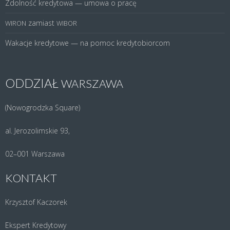
Zdolność kredytowa — umowa o pracę
zamiast
WIRON
WIBOR
Wakacje kredytowe — na pomoc kredytobiorcom
ODDZIAŁ
WARSZAWA
(Nowo­grodz­ka Square)
al. Jero­zo­lim­skie 93,
02–001 War­sza­wa
KONTAKT
Krzysz­tof Kaczorek
Eks­pert Kredytowy