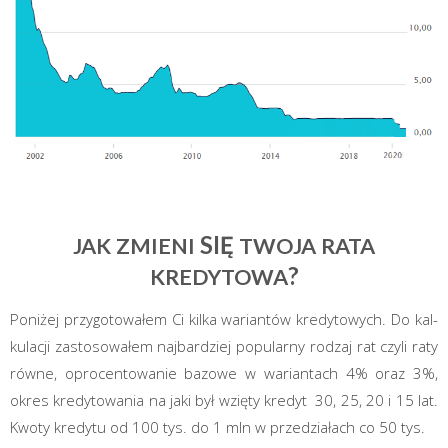
SIĘ
JAK
ZMIENI
TWOJA
RATA
?
KREDYTOWA
Poni­żej przy­go­to­wa­łem Ci kil­ka warian­tów kre­dy­to­wych. Do kal­
ku­la­cji zasto­so­wa­łem naj­bar­dziej popu­lar­ny rodzaj rat czy­li raty
rów­ne, opro­cen­to­wa­nie bazo­we w warian­tach 4% oraz 3%,
okres kre­dy­to­wa­nia na jaki był wzię­ty kre­dyt 30, 25, 20 i 15 lat.
Kwo­ty kre­dy­tu od 100 tys. do 1 mln w prze­dzia­łach co 50 tys.